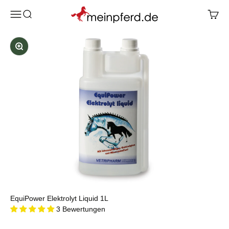
Zum Inhalt springen
meinpferd.de
Menü
Suche
Waren
Bild vergrößern
EquiPower Elektrolyt Liquid 1L
3 Bewertungen